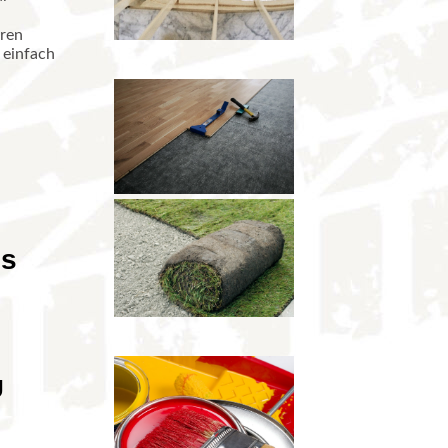
eren
 einfach
es
 ZU