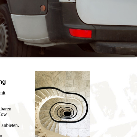
ng
mit
tbaren
-How
 anbieten.
ur